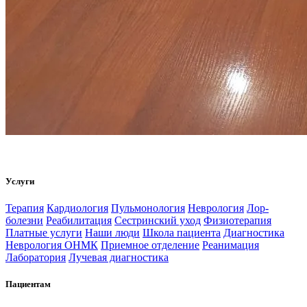
Услуги
Терапия
Кардиология
Пульмонология
Неврология
Лор-
болезни
Реабилитация
Сестринский уход
Физиотерапия
Платные услуги
Наши люди
Школа пациента
Диагностика
Неврология ОНМК
Приемное отделение
Реанимация
Лаборатория
Лучевая диагностика
Пациентам