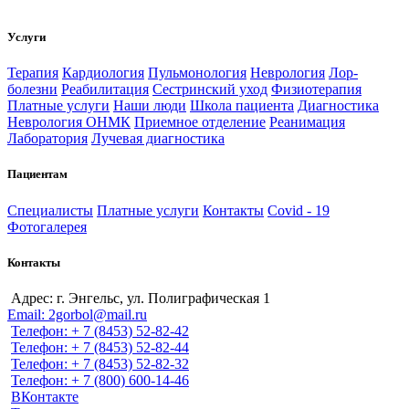
Услуги
Терапия
Кардиология
Пульмонология
Неврология
Лор-
болезни
Реабилитация
Сестринский уход
Физиотерапия
Платные услуги
Наши люди
Школа пациента
Диагностика
Неврология ОНМК
Приемное отделение
Реанимация
Лаборатория
Лучевая диагностика
Пациентам
Специалисты
Платные услуги
Контакты
Covid - 19
Фотогалерея
Контакты
Адрес: г. Энгельс, ул. Полиграфическая 1
Email: 2gorbol@mail.ru
Телефон: + 7 (8453) 52-82-42
Телефон: + 7 (8453) 52-82-44
Телефон: + 7 (8453) 52-82-32
Телефон: + 7 (800) 600-14-46
ВКонтакте