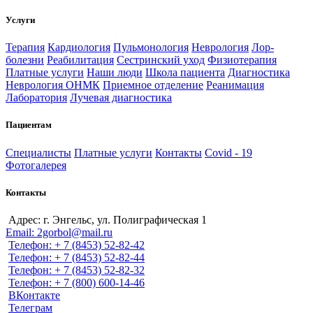
Услуги
Терапия
Кардиология
Пульмонология
Неврология
Лор-
болезни
Реабилитация
Сестринский уход
Физиотерапия
Платные услуги
Наши люди
Школа пациента
Диагностика
Неврология ОНМК
Приемное отделение
Реанимация
Лаборатория
Лучевая диагностика
Пациентам
Специалисты
Платные услуги
Контакты
Covid - 19
Фотогалерея
Контакты
Адрес: г. Энгельс, ул. Полиграфическая 1
Email: 2gorbol@mail.ru
Телефон: + 7 (8453) 52-82-42
Телефон: + 7 (8453) 52-82-44
Телефон: + 7 (8453) 52-82-32
Телефон: + 7 (800) 600-14-46
ВКонтакте
Телеграм