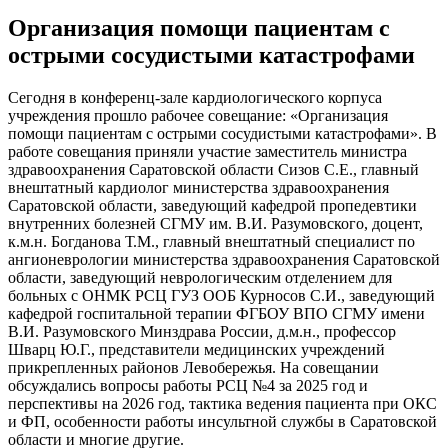
Организация помощи пациентам с
острыми сосудистыми катастрофами
Сегодня в конференц-зале кардиологического корпуса
учреждения прошло рабочее совещание: «Организация
помощи пациентам с острыми сосудистыми катастрофами». В
работе совещания приняли участие заместитель министра
здравоохранения Саратовской области Сизов С.Е., главный
внештатный кардиолог министерства здравоохранения
Саратовской области, заведующий кафедрой пропедевтики
внутренних болезней СГМУ им. В.И. Разумовского, доцент,
к.м.н. Богданова Т.М., главный внештатный специалист по
ангионеврологии министерства здравоохранения Саратовской
области, заведующий неврологическим отделением для
больных с ОНМК РСЦ ГУЗ ООБ Курносов С.И., заведующий
кафедрой госпитальной терапии ФГБОУ ВПО СГМУ имени
В.И. Разумовского Минздрава России, д.м.н., профессор
Шварц Ю.Г., представители медицинских учреждений
прикрепленных районов Левобережья. На совещании
обсуждались вопросы работы РСЦ №4 за 2025 год и
перспективы на 2026 год, тактика ведения пациента при ОКС
и ФП, особенности работы инсультной службы в Саратовской
области и многие другие.