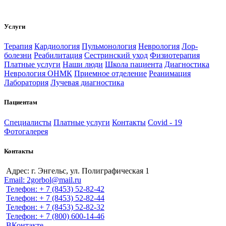
Услуги
Терапия
Кардиология
Пульмонология
Неврология
Лор-
болезни
Реабилитация
Сестринский уход
Физиотерапия
Платные услуги
Наши люди
Школа пациента
Диагностика
Неврология ОНМК
Приемное отделение
Реанимация
Лаборатория
Лучевая диагностика
Пациентам
Специалисты
Платные услуги
Контакты
Covid - 19
Фотогалерея
Контакты
Адрес: г. Энгельс, ул. Полиграфическая 1
Email: 2gorbol@mail.ru
Телефон: + 7 (8453) 52-82-42
Телефон: + 7 (8453) 52-82-44
Телефон: + 7 (8453) 52-82-32
Телефон: + 7 (800) 600-14-46
ВКонтакте