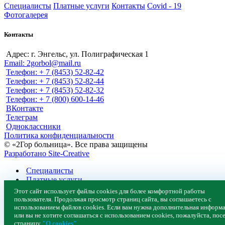
Специалисты
Платные услуги
Контакты
Covid - 19
Фотогалерея
Контакты
Адрес: г. Энгельс, ул. Полиграфическая 1
Email: 2gorbol@mail.ru
Телефон: + 7 (8453) 52-82-42
Телефон: + 7 (8453) 52-82-44
Телефон: + 7 (8453) 52-82-32
Телефон: + 7 (800) 600-14-46
ВКонтакте
Телеграм
Одноклассники
Политика конфиденциальности
© «2Гор больница». Все права защищены
Разработано Site-Creative
Специалисты
Платные услуги
Контакты
Этот сайт использует файлы cookies для более комфортной работы
Covid - 19
пользователя. Продолжая просмотр страниц сайта, вы соглашаетесь с
Фотогалерея
использованием файлов cookies. Если вам нужна дополнительная информ
или вы не хотите соглашаться с использованием cookies, пожалуйста, пос
страницу
"О cookies"
.