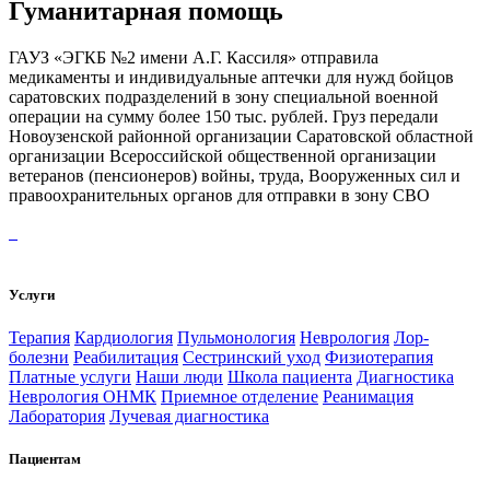
Гуманитарная помощь
ГАУЗ «ЭГКБ №2 имени А.Г. Кассиля» отправила
медикаменты и индивидуальные аптечки для нужд бойцов
саратовских подразделений в зону специальной военной
операции на сумму более 150 тыс. рублей. Груз передали
Новоузенской районной организации Саратовской областной
организации Всероссийской общественной организации
ветеранов (пенсионеров) войны, труда, Вооруженных сил и
правоохранительных органов для отправки в зону СВО
Услуги
Терапия
Кардиология
Пульмонология
Неврология
Лор-
болезни
Реабилитация
Сестринский уход
Физиотерапия
Платные услуги
Наши люди
Школа пациента
Диагностика
Неврология ОНМК
Приемное отделение
Реанимация
Лаборатория
Лучевая диагностика
Пациентам