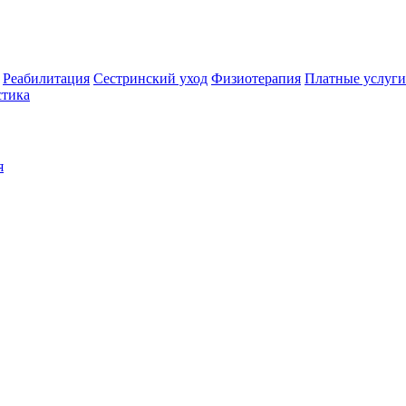
Реабилитация
Сестринский уход
Физиотерапия
Платные услуги
стика
я