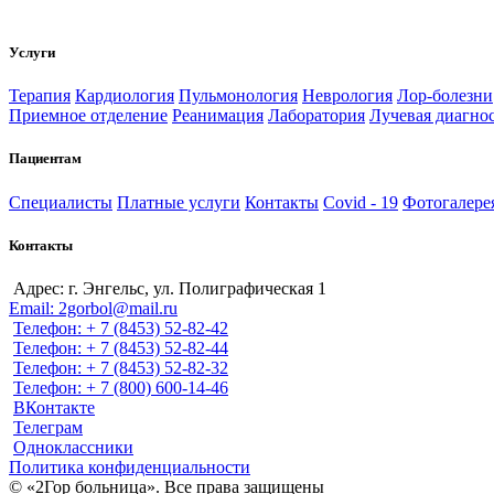
Услуги
Терапия
Кардиология
Пульмонология
Неврология
Лор-болезни
Приемное отделение
Реанимация
Лаборатория
Лучевая диагно
Пациентам
Специалисты
Платные услуги
Контакты
Covid - 19
Фотогалере
Контакты
Адрес: г. Энгельс, ул. Полиграфическая 1
Email: 2gorbol@mail.ru
Телефон: + 7 (8453) 52-82-42
Телефон: + 7 (8453) 52-82-44
Телефон: + 7 (8453) 52-82-32
Телефон: + 7 (800) 600-14-46
ВКонтакте
Телеграм
Одноклассники
Политика конфиденциальности
© «2Гор больница». Все права защищены