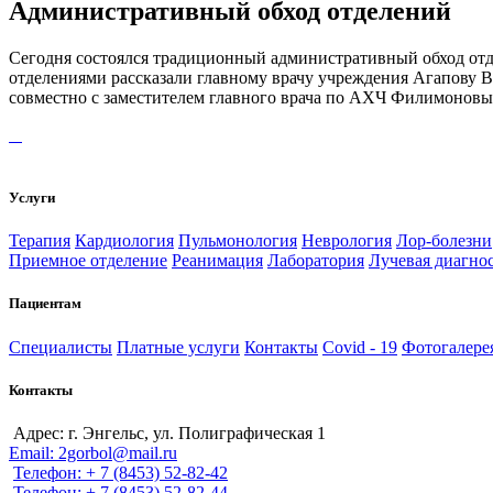
Административный обход отделений
Сегодня состоялся традиционный административный обход от
отделениями рассказали главному врачу учреждения Агапову В.
совместно с заместителем главного врача по АХЧ Филимоновы
Услуги
Терапия
Кардиология
Пульмонология
Неврология
Лор-болезни
Приемное отделение
Реанимация
Лаборатория
Лучевая диагно
Пациентам
Специалисты
Платные услуги
Контакты
Covid - 19
Фотогалере
Контакты
Адрес: г. Энгельс, ул. Полиграфическая 1
Email: 2gorbol@mail.ru
Телефон: + 7 (8453) 52-82-42
Телефон: + 7 (8453) 52-82-44