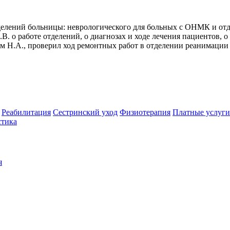
делений больницы: неврологического для больных с ОНМК и от
В. о работе отделений, о диагнозах и ходе лечения пациентов,
м Н.А., проверил ход ремонтных работ в отделении реанимации
Реабилитация
Сестринский уход
Физиотерапия
Платные услуги
стика
я