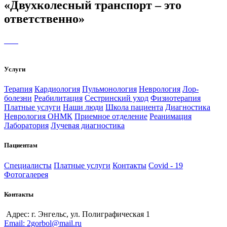
«Двухколесный транспорт – это
ответственно»
Услуги
Терапия
Кардиология
Пульмонология
Неврология
Лор-
болезни
Реабилитация
Сестринский уход
Физиотерапия
Платные услуги
Наши люди
Школа пациента
Диагностика
Неврология ОНМК
Приемное отделение
Реанимация
Лаборатория
Лучевая диагностика
Пациентам
Специалисты
Платные услуги
Контакты
Covid - 19
Фотогалерея
Контакты
Адрес: г. Энгельс, ул. Полиграфическая 1
Email: 2gorbol@mail.ru